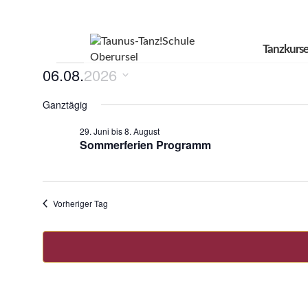
Tanzkurse
Veranstaltungen
06.08.2026
für
Datum
Ganztägig
6.
wählen.
August
29. Juni
bis
8. August
Sommerferien Programm
2026
Vorheriger Tag