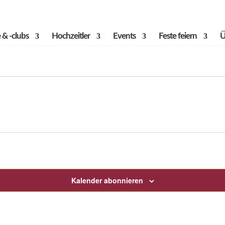
 & -clubs
Hochzeitler
Events
Feste feiern
Ü
Kalender abonnieren