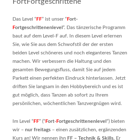
FortFortgeschrittene
Das Level “
FF
” ist unser “
F
ort-
F
ortgeschrittenenlevel
“. Das tänzerische Programm
baut auf dem Level-F auf. In diesem Level erlernen
Sie, wie Sie aus dem Schwofstil der der ersten
beiden Level schöneres und noch eleganteres Tanzen
machen. Wir verbessern die Haltung und den
gesamten Bewegungsfluss, damit Sie auf jedem
Parkett einen perfekten Eindruck hinterlassen. Jetzt
driften Sie langsam in den Hobbybereich und es ist
gut möglich, dass Tanzen ab sofort zu Ihrem
persönlichen, wöchentlichen Tanzvergnügen wird.
Im Level “
FF
” (“
F
ort-
F
ortgeschrittenenlevel
“) bieten
wir –
nur freitags
– einen zusätzlichen, ergänzenden
Kurs an! Wir nennen ihn
FF – Technik & Skills.
Er