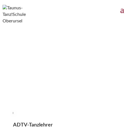
Christina „TJ“ Jungk
ADTV-Tanzlehrer