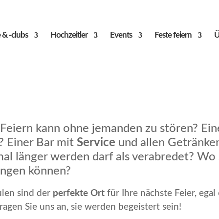
 & -clubs
Hochzeitler
Events
Feste feiern
Ü
 Feiern kann ohne jemanden zu stören? Ei
? Einer Bar mit
Service
und allen Getränken
l länger werden darf als verabredet? Wo s
ringen können?
ulen sind der
perfekte Ort
für Ihre nächste Feier, ega
agen Sie uns an, sie werden begeistert sein!