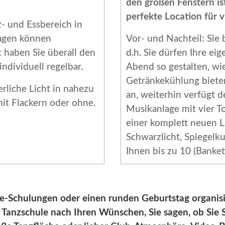
den großen Fenstern is
perfekte Location für v
tz- und Essbereich in
lagen können
Vor- und Nachteil: Sie
 haben Sie überall den
d.h. Sie dürfen Ihre e
individuell regelbar.
Abend so gestalten, wi
Getränkekühlung biete
erliche Licht in nahezu
an, weiterhin verfügt d
mit Flackern oder ohne.
Musikanlage mit vier T
einer komplett neuen L
Schwarzlicht, Spiegelk
Ihnen bis zu 10 (Banket
lfe-Schulungen oder einen runden Geburtstag organis
die Tanzschule nach Ihren Wünschen, Sie sagen, ob Sie