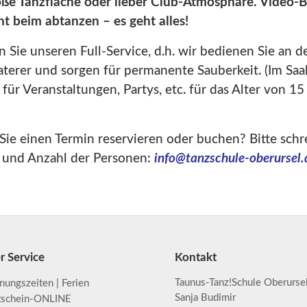
große Tanzfläche oder lieber Club-Atmosphäre. Video
ht beim abtanzen – es geht alles!
n Sie unseren Full-Service, d.h. wir bedienen Sie an d
erer und sorgen für permanente Sauberkeit. (Im Saal-3
ür Veranstaltungen, Partys, etc. für das Alter von 15 
ie einen Termin reservieren oder buchen? Bitte schr
 und Anzahl der Personen:
info@tanzschule-oberursel.
r Service
Kontakt
Taunus-Tanz!Schule Oberurse
nungszeiten | Ferien
Sanja Budimir
tschein-ONLINE