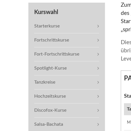
Zum
Kurswahl
des
Sta
Starterkurse
„sp
Fortschrittskurse
Die
übri
Fort-Fortschrittskurse
Leve
Spotlight-Kurse
PA
Tanzkreise
St
Hochzeitskurse
T
Discofox-Kurse
M
Salsa-Bachata