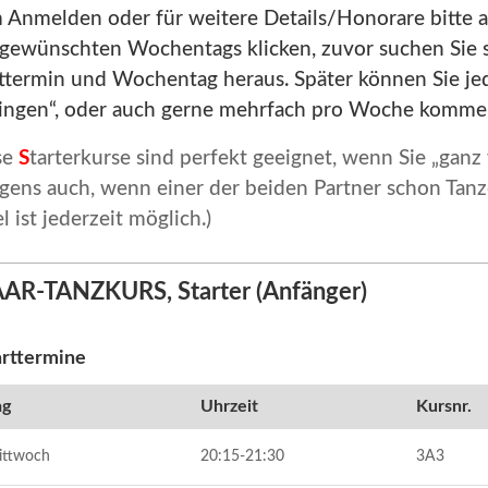
 Anmelden oder für weitere Details/Honorare bitte a
 gewünschten Wochentags klicken, zuvor suchen Sie s
rttermin und Wochentag heraus. Später können Sie je
ringen“, oder auch gerne mehrfach pro Woche komme
se
S
tarterkurse sind perfekt geeignet, wenn Sie „gan
gens auch, wenn einer der beiden Partner schon Tanz
l ist jederzeit möglich.)
AR-TANZKURS, Starter (Anfänger)
arttermine
ag
Uhrzeit
Kursnr.
ittwoch
20:15-21:30
3A3