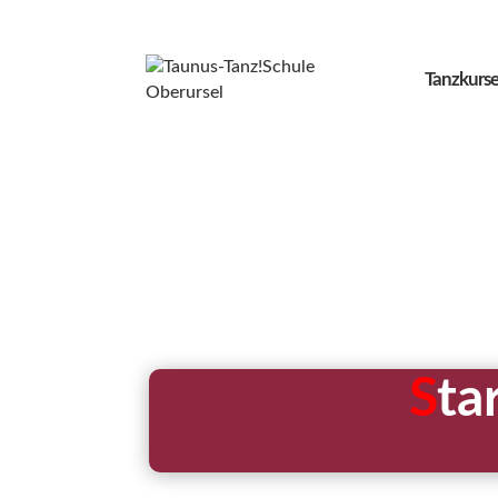
Tanzkurse
S
ta