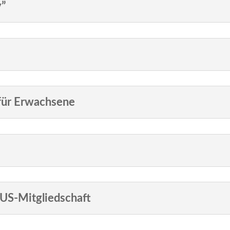
y”
 für Erwachsene
US-Mitgliedschaft