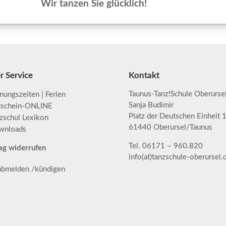
Wir tanzen Sie glücklich!
r Service
Kontakt
Taunus-Tanz!Schule Oberurse
nungszeiten | Ferien
Sanja Budimir
tschein-ONLINE
Platz der Deutschen Einheit 
zschul Lexikon
61440 Oberursel/Taunus
wnloads
Tel. 06171 – 960.820
ag widerrufen
info(at)tanzschule-oberursel.
 abmelden /kündigen