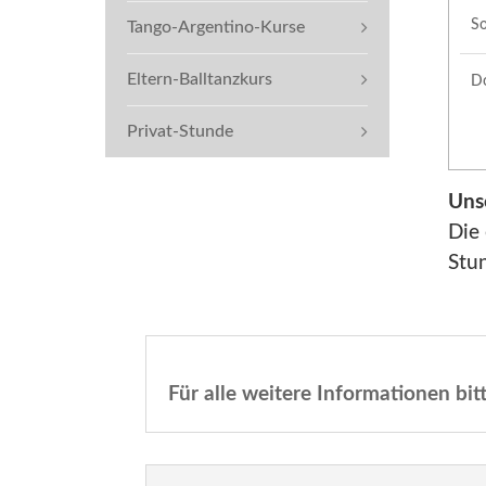
S
Tango-Argentino-Kurse
Eltern-Balltanzkurs
D
Privat-Stunde
Uns
Die 
Stun
Für alle weitere Informationen bi