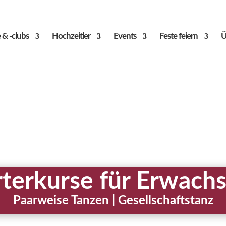
 & -clubs
Hochzeitler
Events
Feste feiern
Ü
rterkurse für Erwach
Paarweise Tanzen | Gesellschaftstanz