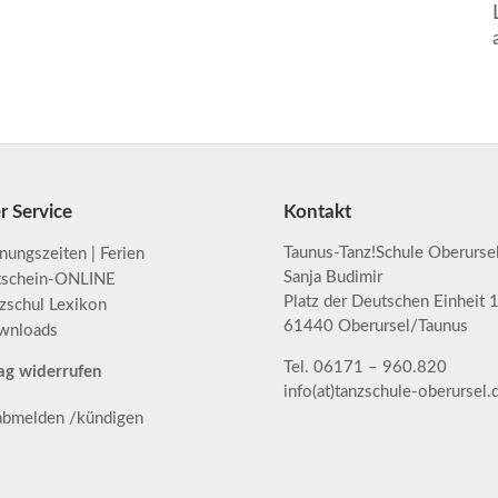
r Service
Kontakt
Taunus-Tanz!Schule Oberurse
nungszeiten | Ferien
Sanja Budimir
tschein-ONLINE
Platz der Deutschen Einheit 
zschul Lexikon
61440 Oberursel/Taunus
wnloads
Tel. 06171 – 960.820
ag widerrufen
info(at)tanzschule-oberursel.
 abmelden /kündigen