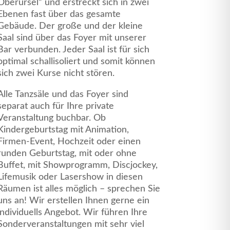
Oberursel” und erstreckt sich in zwei
Ebenen fast über das gesamte
Gebäude. Der große und der kleine
Saal sind über das Foyer mit unserer
Bar verbunden. Jeder Saal ist für sich
optimal schallisoliert und somit können
sich zwei Kurse nicht stören.
Alle Tanzsäle und das Foyer sind
separat auch für Ihre private
Veranstaltung buchbar. Ob
Kindergeburtstag mit Animation,
Firmen-Event, Hochzeit oder einen
runden Geburtstag, mit oder ohne
Buffet, mit Showprogramm, Discjockey,
Lifemusik oder Lasershow in diesen
Räumen ist alles möglich – sprechen Sie
uns an! Wir erstellen Ihnen gerne ein
individuells Angebot. Wir führen Ihre
Sonderveranstaltungen mit sehr viel