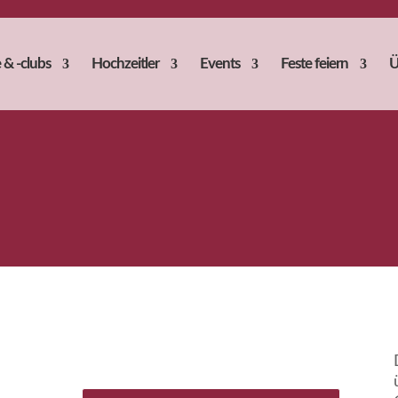
 & -clubs
Hochzeitler
Events
Feste feiern
Ü
Tolle Lage des Bahnhofs