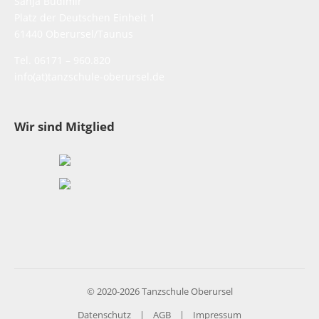
Sanja Budimir
Platz der Deutschen Einheit 1
61440 Oberursel/Taunus
Tel. 06171 – 960.820
info(at)tanzschule-oberursel.de
Wir sind Mitglied
© 2020-2026 Tanzschule Oberursel
Datenschutz
AGB
Impressum