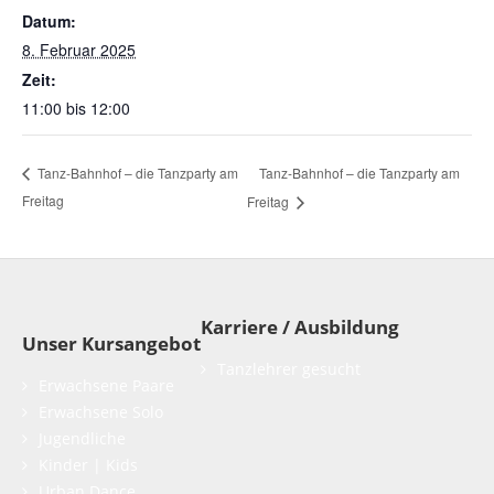
Datum:
8. Februar 2025
Zeit:
11:00 bis 12:00
Tanz-Bahnhof – die Tanzparty am
Tanz-Bahnhof – die Tanzparty am
Freitag
Freitag
Karriere / Ausbildung
Unser Kursangebot
Tanzlehrer gesucht
Erwachsene Paare
Erwachsene Solo
Jugendliche
Kinder | Kids
Urban Dance