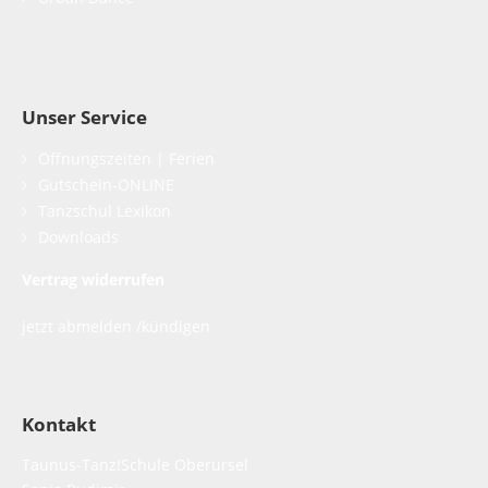
Unser Service
Öffnungszeiten | Ferien
Gutschein-ONLINE
Tanzschul Lexikon
Downloads
Vertrag widerrufen
jetzt abmelden /kündigen
Kontakt
Taunus-Tanz!Schule Oberursel