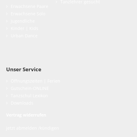
Tanzlehrer gesucht
Erwachsene Paare
Erwachsene Solo
Jugendliche
Kinder | Kids
Urban Dance
Unser Service
Öffnungszeiten | Ferien
Gutschein-ONLINE
Tanzschul Lexikon
Downloads
Vertrag widerrufen
jetzt abmelden /kündigen