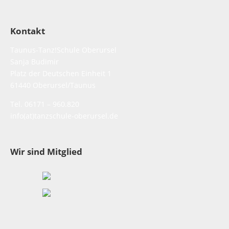
Kontakt
Taunus-Tanz!Schule Oberursel
Sanja Budimir
Platz der Deutschen Einheit 1
61440 Oberursel/Taunus
Tel. 06171 – 960.820
info(at)tanzschule-oberursel.de
Wir sind Mitglied