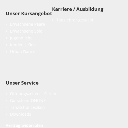
Karriere / Ausbildung
Unser Kursangebot
Tanzlehrer gesucht
Erwachsene Paare
Erwachsene Solo
Jugendliche
Kinder | Kids
Urban Dance
Unser Service
Öffnungszeiten | Ferien
Gutschein-ONLINE
Tanzschul Lexikon
Downloads
Vertrag widerrufen