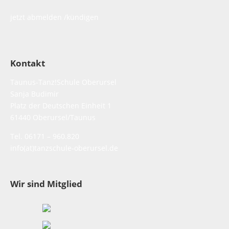
jetzt abmelden /kündigen
Kontakt
Taunus-Tanz!Schule Oberursel
Sanja Budimir
Platz der Deutschen Einheit 1
61440 Oberursel/Taunus
Tel. 06171 – 960.820
info(at)tanzschule-oberursel.de
Wir sind Mitglied