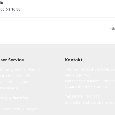
it:
:00 bis 16:30
Fa
ser Service
Kontakt
Taunus-Tanz!Schule Oberurs
Öffnungszeiten | Ferien
Sanja Budimir
Gutschein-ONLINE
Platz der Deutschen Einheit 
Tanzschul Lexikon
61440 Oberursel/Taunus
Downloads
Tel. 06171 – 960.820
rtrag widerrufen
info(at)tanzschule-oberursel
zt abmelden /kündigen