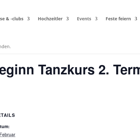
se & -clubs
Hochzeitler
Events
Feste feiern
unden.
Beginn Tanzkurs 2. Ter
ETAILS
tum:
 Februar