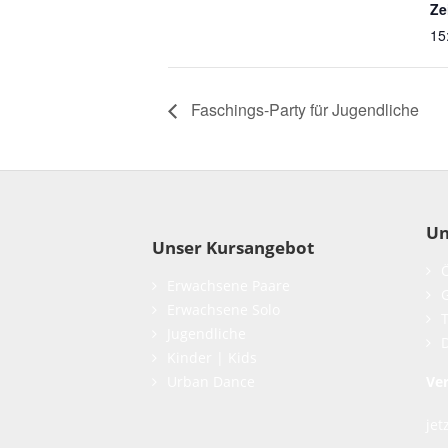
Ze
15
Faschings-Party für Jugendliche
Un
Unser Kursangebot
Erwachsene Paare
Erwachsene Solo
Jugendliche
Kinder | Kids
Urban Dance
Ve
jet