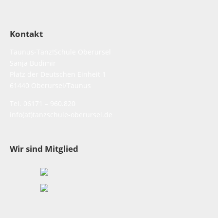
Kontakt
Taunus-Tanz!Schule Oberursel
Sanja Budimir
Platz der Deutschen Einheit 1
61440 Oberursel/Taunus
Tel. 06171 – 960.820
info(at)tanzschule-oberursel.de
Wir sind Mitglied